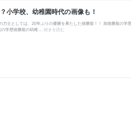
？小学校、幼稚園時代の画像も！
の力士としては、20年ぶりの優勝を果たした徳勝龍！！ 加徳勝龍の学歴
徳
龍の学歴徳勝龍の幼稚 …
続きを読む
勝
龍
の
学
歴
｜
中
学
校、
高
校、
大
学
は
ど
こ？