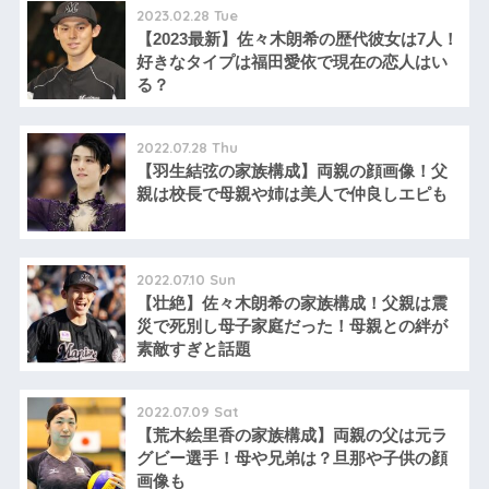
2023.02.28 Tue
【2023最新】佐々木朗希の歴代彼女は7人！
好きなタイプは福田愛依で現在の恋人はい
る？
2022.07.28 Thu
【羽生結弦の家族構成】両親の顔画像！父
親は校長で母親や姉は美人で仲良しエピも
2022.07.10 Sun
【壮絶】佐々木朗希の家族構成！父親は震
災で死別し母子家庭だった！母親との絆が
素敵すぎと話題
2022.07.09 Sat
【荒木絵里香の家族構成】両親の父は元ラ
グビー選手！母や兄弟は？旦那や子供の顔
画像も