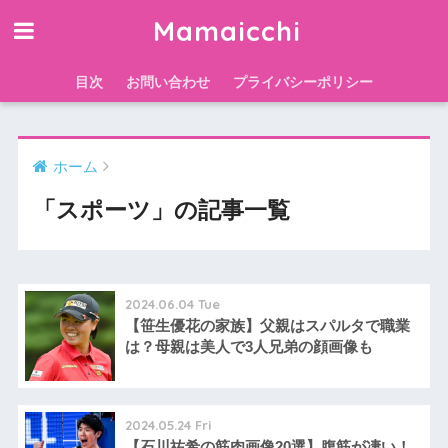
Mamaicchi
目次
お問い合わせ
プライバシーポリシー
ホーム
「スポーツ」の記事一覧
2024.06.04 Tue
【笹生優花の家族】父親はスパルタで職業
は？母親は美人で3人兄弟の顔画像も
2024.05.24 Fri
【石川祐希の筋肉画像20選】腹筋が凄い！