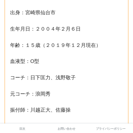
出身：宮崎県仙台市
生年月日：２００４年２月６日
年齢：１５歳（２０１９年１２月現在）
血液型：O型
コーチ：日下匡力、浅野敬子
元コーチ：浪岡秀
振付師：川越正大、佐藤操
趣味：趣味： 読書、音楽鑑賞
目次
お問い合わせ
プライバシーポリシー