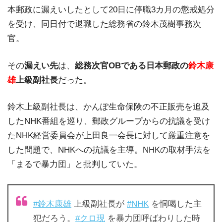
本郵政に漏えいしたとして20日に停職3カ月の懲戒処分
を受け、同日付で退職した総務省の鈴木茂樹事務次
官。
その
漏えい先
は、
総務次官OBである日本郵政の
鈴木康
雄
上級副社長
だった。
鈴木上級副社長は、かんぽ生命保険の不正販売を追及
したNHK番組を巡り、郵政グループからの抗議を受け
たNHK経営委員会が上田良一会長に対して厳重注意を
した問題で、NHKへの抗議を主導。NHKの取材手法を
「まるで暴力団」と批判していた。
#鈴木康雄
上級副社長が
#NHK
を恫喝した主
犯だろう。
#クロ現
を暴力団呼ばわりした時