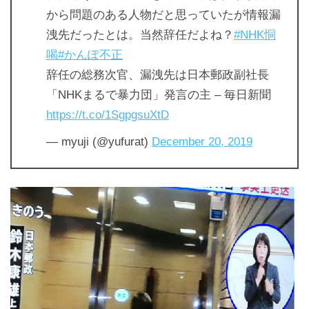
から問題のある人物だと思っていたが情報漏
洩先だったとは。当然辞任だよね？
#NHK恫
喝
#かんぽ不正
辞任の総務次官、漏洩先は日本郵政副社長
「NHKまるで暴力団」発言の主 – 毎日新聞
https://t.co/1SgpgsuXtD
— myuji (@yufurat)
December 20, 2019