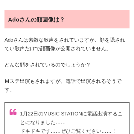
Adoさんの顔画像は？
Adoさんは素敵な歌声をされていますが、顔を隠され
てい歌声だけで顔画像が公開されていません。
どんな顔をされているのでしょうか？
Ｍステ出演もされますが、電話で出演されるそうで
す。
1月22日のMUSIC STATIONに電話出演するこ
とになりました……
ドキドキです……ぜひご覧ください……！