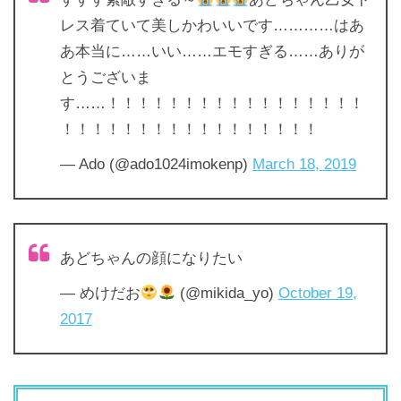
レス着ていて美しかわいいです…………はあ
あ本当に……いい……エモすぎる……ありが
とうございま
す……！！！！！！！！！！！！！！！！！
！！！！！！！！！！！！！！！！！
— Ado (@ado1024imokenp)
March 18, 2019
あどちゃんの顔になりたい
— めけだお
(@mikida_yo)
October 19,
2017