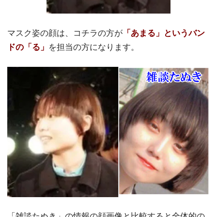
マスク姿の顔は、コチラの方が
「あまる」というバン
ドの「る」
を担当の方になります。
「雑談たぬき」の情報の顔画像と比較すると全体的の