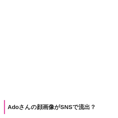
Adoさんの顔画像がSNSで流出？