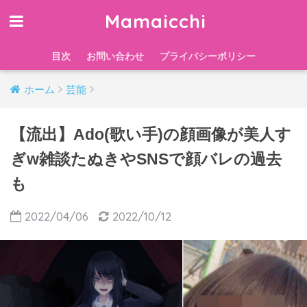
Mamaicchi
目次
お問い合わせ
プライバシーポリシー
ホーム
芸能
【流出】Ado(歌い手)の顔画像が美人す
ぎw雑談たぬきやSNSで顔バレの過去
も
2022/04/06
2022/10/12