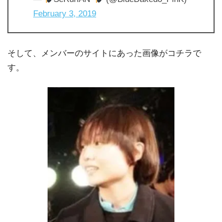
February 3, 2019
そして、メンバーのサイトにあった画像がコチラで
す。