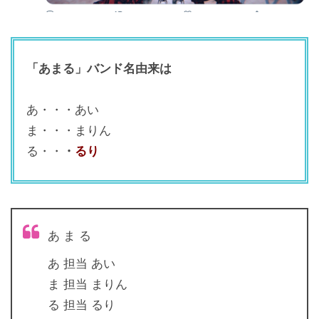
「あまる」バンド名由来は
あ・・・あい
ま・・・まりん
る・・
・
るり
あ ま る
あ 担当 あい
ま 担当 まりん
る 担当 るり