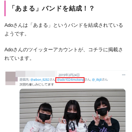
「あまる」バンドを結成！？
Adoさんは「あまる」というバンドを結成されている
ようです。
Adoさんのツイッターアカウントが、コチラに掲載さ
れています。