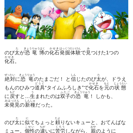
た
きょうりゅうはく
かせき
はっくつ
たいけん
み
のび
太
が
恐竜博
の
化石
発掘
体験
で
見
つけた1つの
かせき
化石
。
ぜったい
きょうりゅう
しん
た
絶対
に
恐竜
のたまごだ！ と
信
じたのび
太
が、ドラえ
どうぐ
かせき
もと
じょうたい
もんのひみつ
道具
“タイムふろしき”で
化石
を
元
の
状態
もど
う
ふたご
きょうりゅう
に
戻
すと…
生
まれたのは
双子
の
恐竜
！ しかも、
みはっけん
しんしゅ
未発見
の
新種
だった。
た
に
たよ
のび
太
に
似
てちょっと
頼
りないキューと、おてんばな
こせい
ちが
くろう
おや
ミュー。
個性
の
違
いに
苦労
しながら、
親
のように