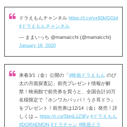
ドラえもんチャンネル
https://t.co/yx82klGGtd
#ドラえもんチャンネル
— ままいっち @mamaicchi (@mamaicchi)
January 16, 2020
来春3/1（金）公開の「
#映画ドラえもん
のび
太の月面探査記」前売プレゼント情報が解
禁！映画館で前売券を買うと、全国合計10万
名様限定で『ホンワカパッパ！うさ耳ドラ』
をプレゼント！前売券は12/14（金）発売！詳
しくは→
https://t.co/SbniL1Z3Fv
#ドラえもん
#DORAEMON
#ドラチャン
#映画ドラ