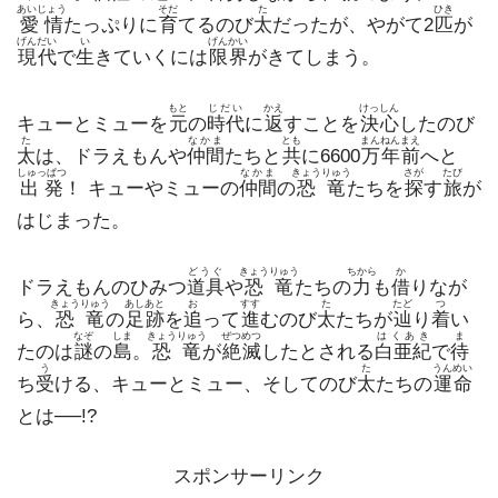
あいじょう
そだ
た
ひき
愛情
たっぷりに
育
てるのび
太
だったが、やがて2
匹
が
げんだい
い
げんかい
現代
で
生
きていくには
限界
がきてしまう。
もと
じだい
かえ
けっしん
キューとミューを
元
の
時代
に
返
すことを
決心
したのび
た
なかま
とも
まんねん
まえ
太
は、ドラえもんや
仲間
たちと
共
に6600
万年
前
へと
しゅっぱつ
なかま
きょうりゅう
さが
たび
出発
！ キューやミューの
仲間
の
恐竜
たちを
探
す
旅
が
はじまった。
どうぐ
きょうりゅう
ちから
か
ドラえもんのひみつ
道具
や
恐竜
たちの
力
も
借
りなが
きょうりゅう
あしあと
お
すす
た
たど
つ
ら、
恐竜
の
足跡
を
追
って
進
むのび
太
たちが
辿
り
着
い
なぞ
しま
きょうりゅう
ぜつめつ
はくあき
ま
たのは
謎
の
島
。
恐竜
が
絶滅
したとされる
白亜紀
で
待
う
た
うんめい
ち
受
ける、キューとミュー、そしてのび
太
たちの
運命
とは──!?
スポンサーリンク