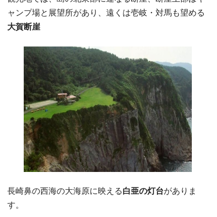
ャンプ場と展望所があり、遠くは壱岐・対馬も望める
大賀断崖
長崎鼻の西海の大海原に映える
白亜の灯台
がありま
す。