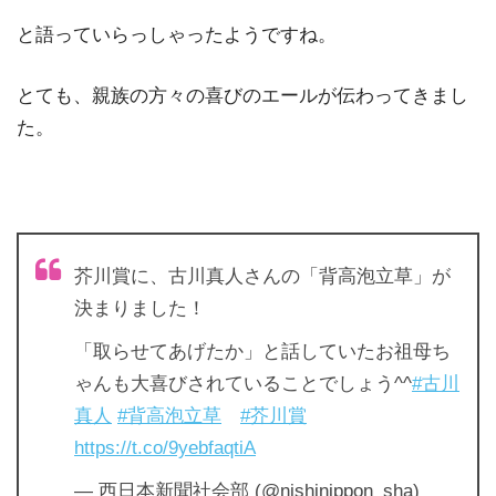
と語っていらっしゃったようですね。
とても、親族の方々の喜びのエールが伝わってきまし
た。
芥川賞に、古川真人さんの「背高泡立草」が
決まりました！
「取らせてあげたか」と話していたお祖母ち
ゃんも大喜びされていることでしょう^^
#古川
真人
#背高泡立草
#芥川賞
https://t.co/9yebfaqtiA
— 西日本新聞社会部 (@nishinippon_sha)