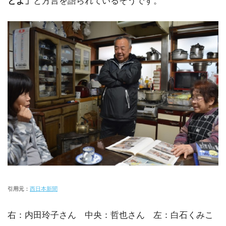
とよ」
と方言を語られているそうです。
引用元：
西日本新聞
右：内田玲子さん 中央：哲也さん 左：白石くみこ