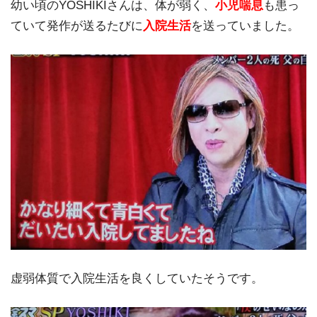
幼い頃のYOSHIKIさんは、体が弱く、
小児喘息
も患っ
ていて発作が送るたびに
入院生活
を送っていました。
虚弱体質で入院生活を良くしていたそうです。