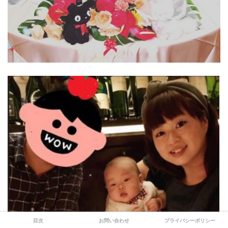
目次
お問い合わせ
プライバシーポリシー