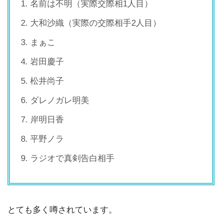
名前は不明（実際交際相1人目）
大和沙織（実際の交際相手2人目）
まぁこ
岩田慶子
松井尚子
ダレノガレ明美
岸明日香
平野ノラ
ラジオで真剣告白相手
とても多く噂されています。