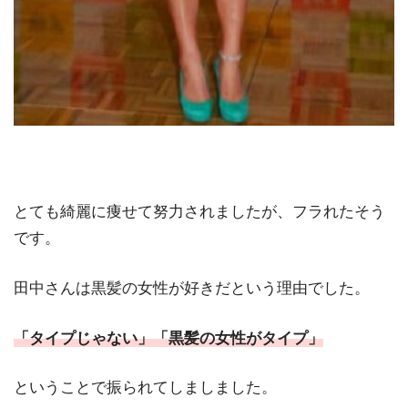
とても綺麗に痩せて努力されましたが、フラれたそう
です。
田中さんは黒髪の女性が好きだという理由でした。
「タイプじゃない」「黒髪の女性がタイプ」
ということで振られてしましました。