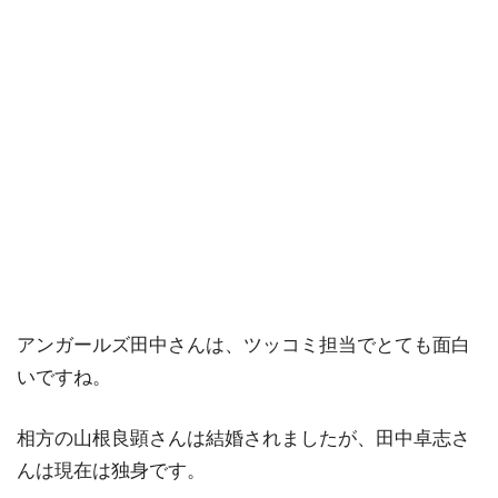
アンガールズ田中さんは、ツッコミ担当でとても面白
いですね。
相方の山根良顕さんは結婚されましたが、田中卓志さ
んは現在は独身です。