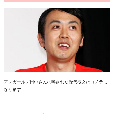
アンガールズ田中さんの噂された歴代彼女はコチラに
なります。