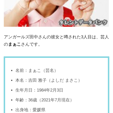
アンガールズ田中さんの彼女と噂された3人目は、芸人
の
まぁこ
さんです。
名前：まぁこ（芸名）
本名：吉田 雅子（よしだ まさこ）
生年月日：1984年2月3日
年齢：36歳（2021年7月現在）
出身地：愛媛県