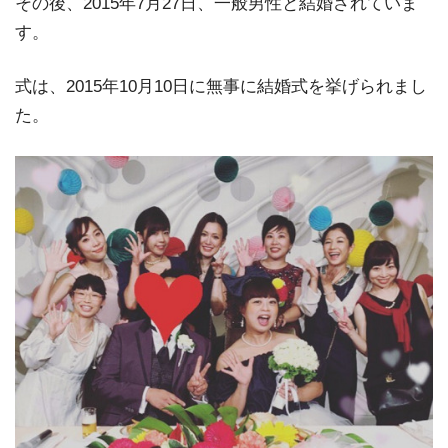
その後、2015年7月27日、一般男性と結婚されていま
す。
式は、2015年10月10日に無事に結婚式を挙げられまし
た。