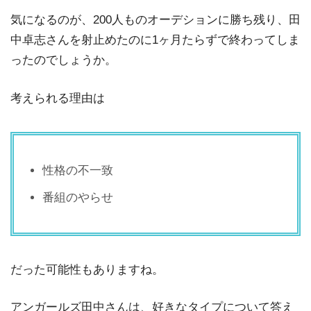
気になるのが、200人ものオーデションに勝ち残り、田
中卓志さんを射止めたのに1ヶ月たらずで終わってしま
ったのでしょうか。
考えられる理由は
性格の不一致
番組のやらせ
だった可能性もありますね。
アンガールズ田中さんは、好きなタイプについて答え