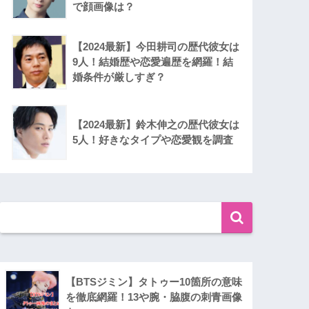
で顔画像は？
【2024最新】今田耕司の歴代彼女は
9人！結婚歴や恋愛遍歴を網羅！結
婚条件が厳しすぎ？
【2024最新】鈴木伸之の歴代彼女は
5人！好きなタイプや恋愛観を調査
【BTSジミン】タトゥー10箇所の意味
を徹底網羅！13や腕・脇腹の刺青画像