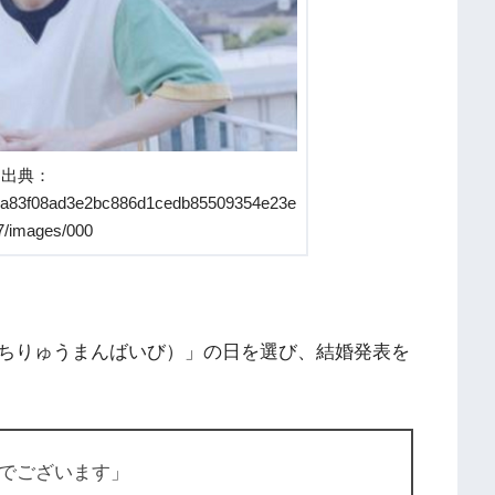
出典：
es/5a83f08ad3e2bc886d1cedb85509354e23e
7/images/000
ちりゅうまんばいび）」の日を選び、結婚発表を
でございます」