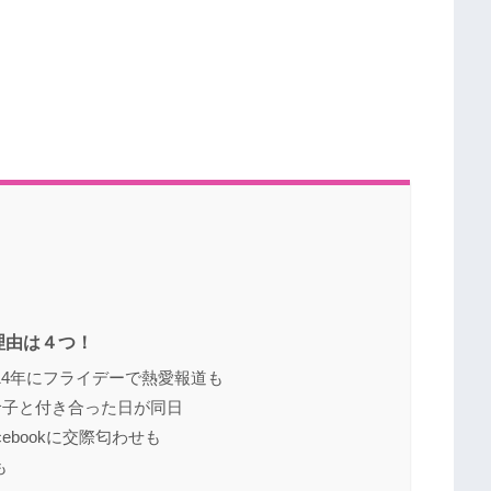
理由は４つ！
14年にフライデーで熱愛報道も
玲子と付き合った日が同日
ebookに交際匂わせも
も