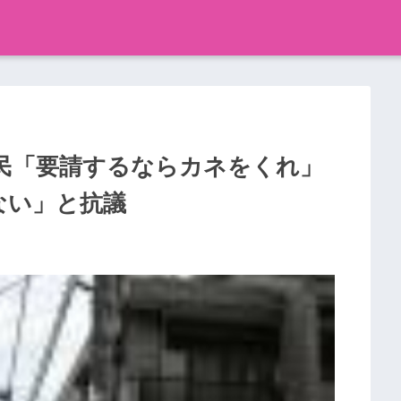
民「要請するならカネをくれ」
ない」と抗議