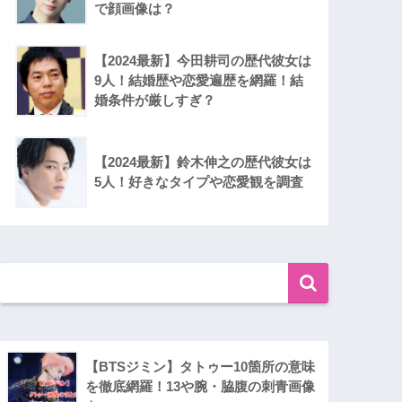
で顔画像は？
【2024最新】今田耕司の歴代彼女は
9人！結婚歴や恋愛遍歴を網羅！結
婚条件が厳しすぎ？
【2024最新】鈴木伸之の歴代彼女は
5人！好きなタイプや恋愛観を調査
【BTSジミン】タトゥー10箇所の意味
を徹底網羅！13や腕・脇腹の刺青画像