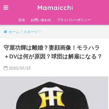
Mamaicchi
目次
お問い合わせ
プライバシーポリシー
ホーム
スポーツ
守屋功輝は離婚？妻顔画像！モラハラ
＋DVは何が原因？球団は解雇になる？
2020/01/23