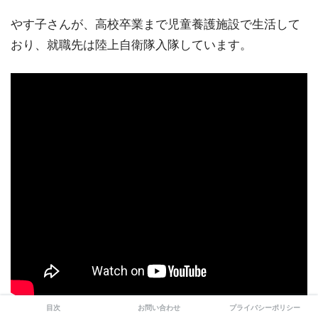
やす子さんが、高校卒業まで児童養護施設で生活して
おり、就職先は陸上自衛隊入隊しています。
目次
お問い合わせ
プライバシーポリシー
やす子さんは動画で、陸上自衛隊に入隊したことをあ