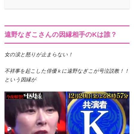
遠野なぎこさんの因縁相手のKは誰？
女の涙と怒りが止まらない！
不祥事を起こした俳優ｋに遠野なぎこが号泣説教！！
という因縁が