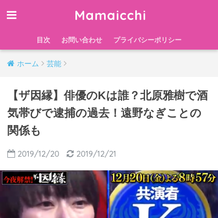
Mamaicchi
目次
お問い合わせ
プライバシーポリシー
ホーム
芸能
【ザ因縁】俳優のKは誰？北原雅樹で酒
気帯びで逮捕の過去！遠野なぎことの
関係も
2019/12/20
2019/12/21