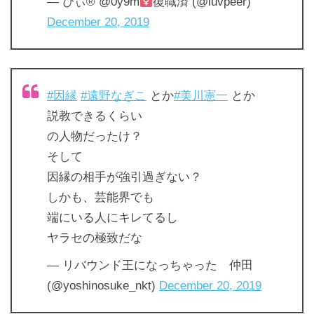
— ぴぃ
®️
@0y9m
復職済 (@luvpeer)
December 20, 2019
#因縁
#遠野なぎこ
とか
#美川憲一
とか
説教できるくらい
の人物だったけ？
そして
因縁の相手が強引過ぎない？
しかも、芸能界でも
端にいる人にキレてるし
ヤラセの極致だな
— リバウンド王になっちゃった 仲田
(@yoshinosuke_nkt)
December 20, 2019