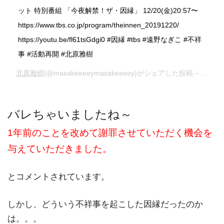
ット 特別番組 「今夜解禁！ザ・因縁」 12/20(金)20:57〜
https://www.tbs.co.jp/program/theinnen_20191220/
https://youtu.be/fl61tsGdgi0 #因縁 #tbs #遠野なぎこ #不祥
事 #活動再開 #北原雅樹
北原雅樹
(@masakeeeeymasakeeeey)がシェアした投稿 –
2019
バレちゃいましたね～
1年前のことを改めて謝罪させていただく機会を
与えていただきました。
とコメントされています。
しかし、どういう不祥事を起こした因縁だったのか
は。。。