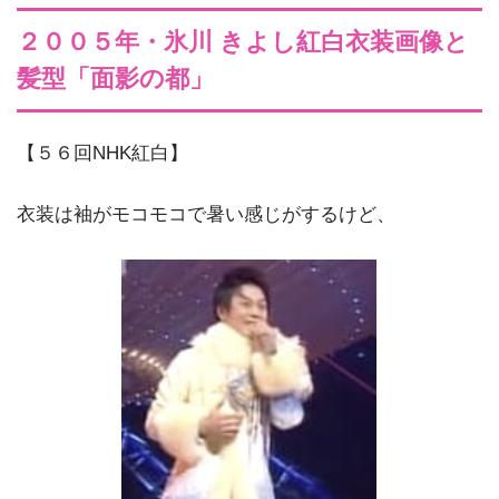
２００５年・氷川 きよし紅白衣装画像と
髪型「面影の都」
【５６回NHK紅白】
衣装は袖がモコモコで暑い感じがするけど、