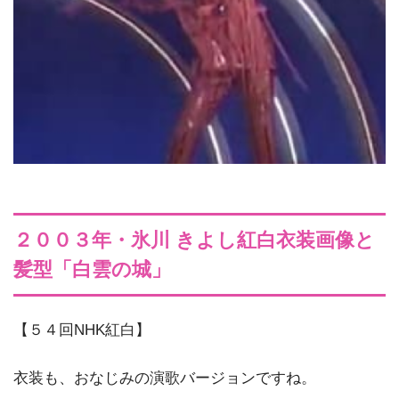
２００３年・氷川 きよし紅白衣装画像と
髪型「白雲の城」
【５４回NHK紅白】
衣装も、おなじみの演歌バージョンですね。