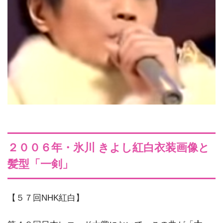
２００６年・氷川 きよし紅白衣装画像と
髪型「一剣」
【５７回NHK紅白】