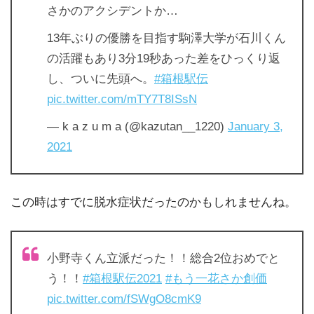
さかのアクシデントか…
13年ぶりの優勝を目指す駒澤大学が石川くん
の活躍もあり3分19秒あった差をひっくり返
し、ついに先頭へ。
#箱根駅伝
pic.twitter.com/mTY7T8ISsN
— k a z u m a (@kazutan__1220)
January 3,
2021
この時はすでに脱水症状だったのかもしれませんね。
小野寺くん立派だった！！総合2位おめでと
う！！
#箱根駅伝2021
#もう一花さか創価
pic.twitter.com/fSWgO8cmK9