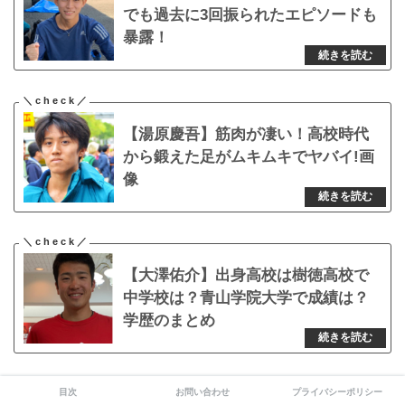
でも過去に3回振られたエピソードも
暴露！
【湯原慶吾】筋肉が凄い！高校時代
から鍛えた足がムキムキでヤバイ!画
像
【大澤佑介】出身高校は樹徳高校で
中学校は？青山学院大学で成績は？
学歴のまとめ
目次
お問い合わせ
プライバシーポリシー