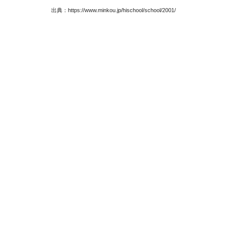
出典：https://www.minkou.jp/hischool/school/2001/