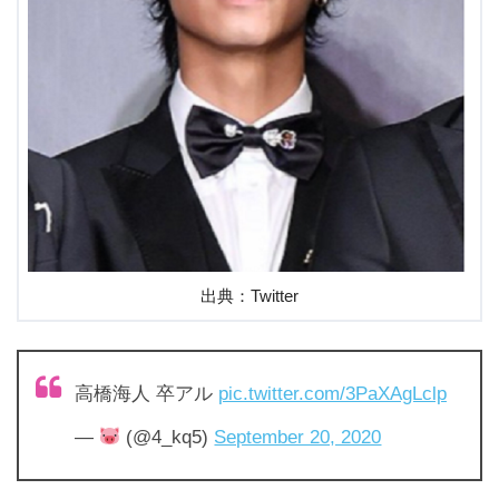
出典：Twitter
高橋海人 卒アル
pic.twitter.com/3PaXAgLclp
—
(@4_kq5)
September 20, 2020