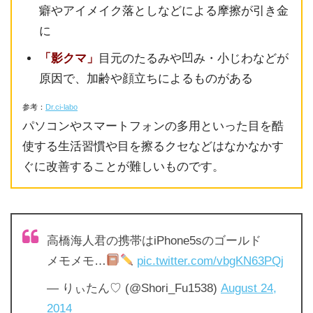
癖やアイメイク落としなどによる摩擦が引き金
に
「影クマ」
目元のたるみや凹み・小じわなどが
原因で、加齢や顔立ちによるものがある
参考：
Dr.ci-labo
パソコンやスマートフォンの多用といった目を酷
使する生活習慣や目を擦るクセなどはなかなかす
ぐに改善することが難しいものです。
高橋海人君の携帯はiPhone5sのゴールド
メモメモ…
pic.twitter.com/vbgKN63PQj
— りぃたん♡ (@Shori_Fu1538)
August 24,
2014