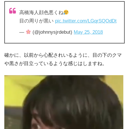
高橋海人顔色悪くね
目の周りが黒い
pic.twitter.com/LGqrSQOdDt
—
(@johnnysjrdebut)
May 25, 2018
確かに、以前から心配されいるように、目の下のクマ
や黒さが目立っているような感じはしますね。