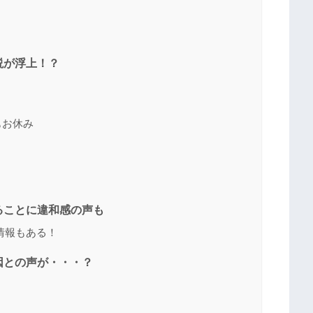
説が浮上！？
もお休み
ることに違和感の声も
情報もある！
因との声が・・・？