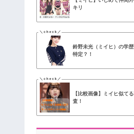
【ミイヒ】いじめで仲間外
キリ
鈴野未光（ミイヒ）の学歴
特定？！
【比較画像】ミイヒ似てる
査！