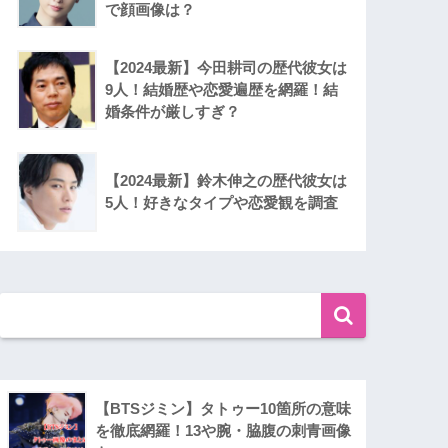
で顔画像は？
【2024最新】今田耕司の歴代彼女は
9人！結婚歴や恋愛遍歴を網羅！結
婚条件が厳しすぎ？
【2024最新】鈴木伸之の歴代彼女は
5人！好きなタイプや恋愛観を調査
【BTSジミン】タトゥー10箇所の意味
を徹底網羅！13や腕・脇腹の刺青画像